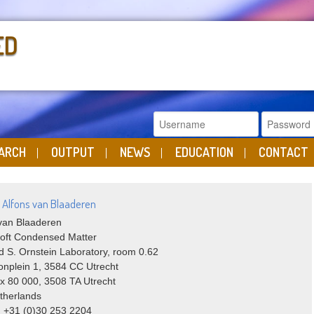
ED
ARCH
OUTPUT
NEWS
EDUCATION
CONTACT
r. Alfons van Blaaderen
 van Blaaderen
Soft Condensed Matter
 S. Ornstein Laboratory, room 0.62
onplein 1, 3584 CC Utrecht
x 80 000, 3508 TA Utrecht
therlands
 +31 (0)30 253 2204