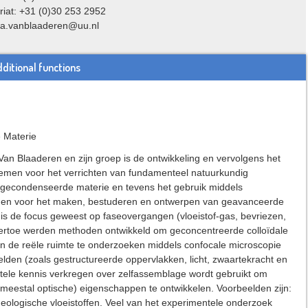
riat: +31 (0)30 253 2952
: a.vanblaaderen@uu.nl
ditional functions
 Materie
an Blaaderen en zijn groep is de ontwikkeling en vervolgens het
temen voor het verrichten van fundamenteel natuurkundig
 gecondenseerde materie en tevens het gebruik middels
men voor het maken, bestuderen en ontwerpen van geavanceerde
 is de focus geweest op faseovergangen (vloeistof-gas, bevriezen,
ertoe werden methoden ontwikkeld om geconcentreerde colloïdale
in de reële ruimte te onderzoeken middels confocale microscopie
lden (zoals gestructureerde oppervlakken, licht, zwaartekracht en
tele kennis verkregen over zelfassemblage wordt gebruikt om
meestal optische) eigenschappen te ontwikkelen. Voorbeelden zijn:
rheologische vloeistoffen. Veel van het experimentele onderzoek