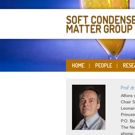
SOFT CONDENS
MATTER GROUP
HOME
PEOPLE
RESE
Prof. d
Alfons
Chair 
Leonard
Princet
P.O. Bo
The Ne
phone: